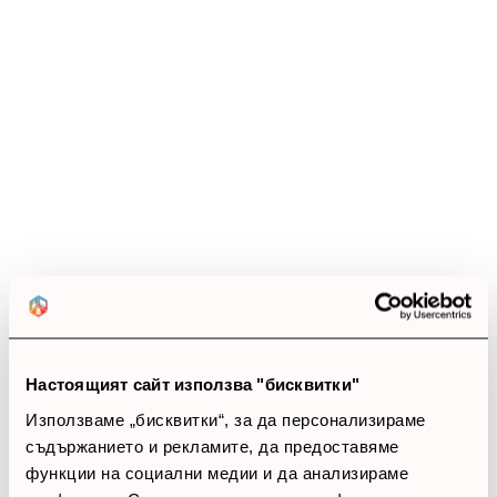
Ревюта
(17 ревюта)
4.9
star
star
star
star
star_half
17 ревюта
5 звезди
(15)
4 звезди
(2)
3 звезди
(0)
2 звезди
(0)
1 звезди
(0)
Настоящият сайт използва "бисквитки"
Използваме „бисквитки“, за да персонализираме
thumb_up
съдържанието и рекламите, да предоставяме
функции на социални медии и да анализираме
100%