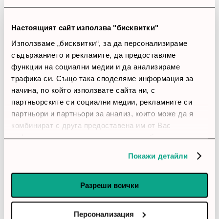
account_circle
Боби
16 Март 2026
Настоящият сайт използва "бисквитки"
star
star
star
star_border
star_border
Използваме „бисквитки“, за да персонализираме
съдържанието и рекламите, да предоставяме
Добър диск
функции на социални медии и да анализираме
Копирането на файлове върви стабилно и без
трафика си. Също така споделяме информация за
неприятни изненади.
начина, по който използвате сайта ни, с
партньорските си социални медии, рекламните си
account_circle
Роси
партньори и партньори за анализ, които може да я
27 Февруари 2026
комбинират с друга предоставена им от Вас
star
star
star
star
star
информация или с такава, която са събрали от
ползването от Ваша страна на услугите им.
Много добър избор
Покажи детайли
Разпозна се веднага и не ме занимава с излишни
настройки.
Разреши всички
account_circle
Елена
10 Януари 2026
Персонализация