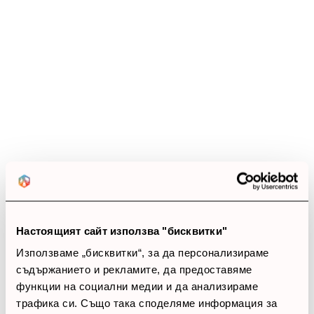
Ревюта
(18 ревюта)
4.6
star
star
star
star
star_half
18 ревюта
5 звезди
(11)
4 звезди
(7)
3 звезди
(0)
Настоящият сайт използва "бисквитки"
2 звезди
(0)
Използваме „бисквитки“, за да персонализираме
1 звезди
(0)
съдържанието и рекламите, да предоставяме
функции на социални медии и да анализираме
thumb_up
трафика си. Също така споделяме информация за