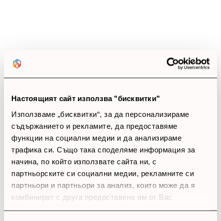
5 звезди
(0)
4 звезди
(0)
3 звезди
(0)
2 звезди
(0)
1 звезди
(0)
thumb_up
0%
Настоящият сайт използва "бисквитки"
Позитивни ревюта
Използваме „бисквитки“, за да персонализираме
съдържанието и рекламите, да предоставяме
функции на социални медии и да анализираме
Закупил си продукта или си го
трафика си. Също така споделяме информация за
използвал?
начина, по който използвате сайта ни, с
Влез в профила си
партньорските си социални медии, рекламните си
партньори и партньори за анализ, които може да я
Все още няма ревюта за този продукт.
комбинират с друга предоставена им от Вас
информация или с такава, която са събрали от
ползването от Ваша страна на услугите им.