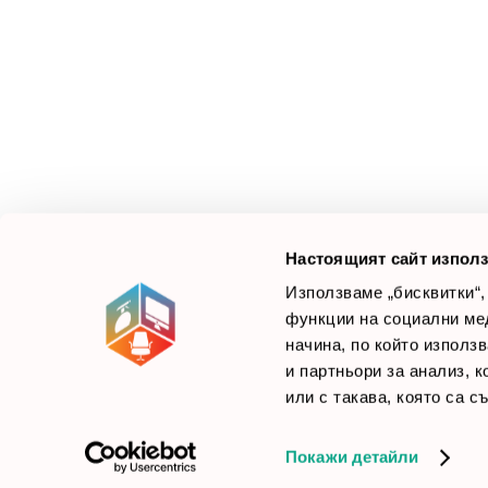
З
М
Ус
Смарт Офис България
е компания, която цели
Л
да достави до вас крайни продуктови решения.
Ние не просто продаваме стоката си, а целим да
×
Б
Зареди офиса с един клик
научим вашите нужди, за да предложим най-
F
доброто решение.
Настоящият сайт използ
Използваме „бисквитки“,
функции на социални ме
начина, по който използ
© 2026 Smartoffice.bg | Всички права запазени
inventory_2
и партньори за анализ, 
или с такава, която са с
Покажи детайли