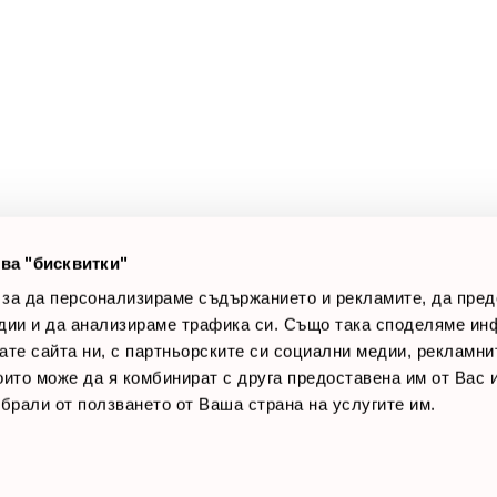
а клиенти
Полезни връзки
оят профил
За нас
луги
Доставки
оялни клиенти
Връщане на стока
лог постове
Начини за плащане
AQ
Общи условия
Лични данни
ва "бисквитки"
Контакти
 за да персонализираме съдържанието и рекламите, да пре
дии и да анализираме трафика си. Също така споделяме ин
вате сайта ни, с партньорските си социални медии, рекламни
които може да я комбинират с друга предоставена им от Вас
ъбрали от ползването от Ваша страна на услугите им.