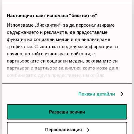
0 ревюта
Настоящият сайт използва "бисквитки"
5 звезди
(0)
Използваме „бисквитки“, за да персонализираме
4 звезди
(0)
съдържанието и рекламите, да предоставяме
3 звезди
(0)
2 звезди
(0)
функции на социални медии и да анализираме
1 звезди
(0)
трафика си. Също така споделяме информация за
начина, по който използвате сайта ни, с
партньорските си социални медии, рекламните си
thumb_up
партньори и партньори за анализ, които може да я
0%
комбинират с друга предоставена им от Вас
информация или с такава, която са събрали от
Позитивни ревюта
ползването от Ваша страна на услугите им.
Покажи детайли
Закупил си продукта или си го
използвал?
Разреши всички
Влез в профила си
Персонализация