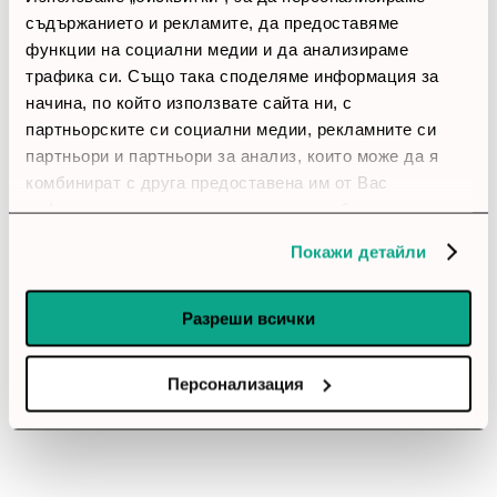
1 звезди
(0)
съдържанието и рекламите, да предоставяме
функции на социални медии и да анализираме
thumb_up
трафика си. Също така споделяме информация за
100%
начина, по който използвате сайта ни, с
партньорските си социални медии, рекламните си
Позитивни ревюта
партньори и партньори за анализ, които може да я
комбинират с друга предоставена им от Вас
информация или с такава, която са събрали от
Закупил си продукта или си го
ползването от Ваша страна на услугите им.
използвал?
Покажи детайли
Влез в профила си
Разреши всички
Все още няма ревюта за този продукт.
Персонализация
Mersive Solstice Pod Gen3 SGE Enterprise,
едногодишен абонамент