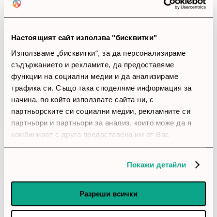
използвал?
Влез в профила си
Настоящият сайт използва "бисквитки"
account_circle
Използваме „бисквитки“, за да персонализираме
Елена
17 Април 2026
съдържанието и рекламите, да предоставяме
функции на социални медии и да анализираме
star
star
star
star
star_border
трафика си. Също така споделяме информация за
Пише добре
начина, по който използвате сайта ни, с
Пише ясно и се вижда добре. След няколко дни
партньорските си социални медии, рекламните си
ползване впечатлението ми остана добро.
партньори и партньори за анализ, които може да я
комбинират с друга предоставена им от Вас
account_circle
информация или с такава, която са събрали от
Калин
5 Март 2026
ползването от Ваша страна на услугите им.
Покажи детайли
star
star
star
star
star_border
Добър баланс
Разреши всички
Върши работа, когато трябва нещо да се открои бързо.
В реална среда се държи уверено.