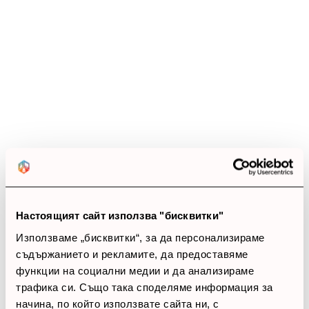
Ревюта
(11 ревюта)
4.0
star
star
star
star
star_border
11 ревюта
5 звезди
(0)
4 звезди
(11)
3 звезди
(0)
2 звезди
(0)
Настоящият сайт използва "бисквитки"
1 звезди
(0)
Използваме „бисквитки“, за да персонализираме
съдържанието и рекламите, да предоставяме
thumb_up
функции на социални медии и да анализираме
100%
трафика си. Също така споделяме информация за
начина, по който използвате сайта ни, с