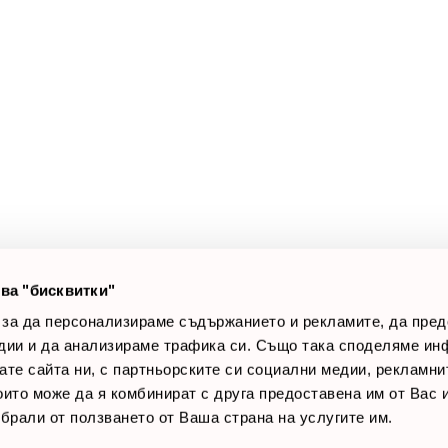
а клиенти
Полезни връзки
оят профил
За нас
луги
Доставки
оялни клиенти
Връщане на стока
лог постове
Начини за плащане
AQ
Общи условия
Лични данни
ва "бисквитки"
Контакти
 за да персонализираме съдържанието и рекламите, да пре
дии и да анализираме трафика си. Също така споделяме ин
вате сайта ни, с партньорските си социални медии, рекламни
които може да я комбинират с друга предоставена им от Вас
ъбрали от ползването от Ваша страна на услугите им.