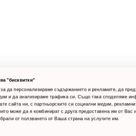
а клиенти
Полезни връзки
оят профил
За нас
луги
Доставки
оялни клиенти
Връщане на стока
лог постове
Начини за плащане
AQ
Общи условия
Лични данни
ва "бисквитки"
Контакти
 за да персонализираме съдържанието и рекламите, да пре
дии и да анализираме трафика си. Също така споделяме ин
вате сайта ни, с партньорските си социални медии, рекламни
които може да я комбинират с друга предоставена им от Вас
ъбрали от ползването от Ваша страна на услугите им.