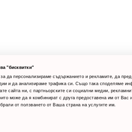
а клиенти
Полезни връзки
оят профил
За нас
луги
Доставки
оялни клиенти
Връщане на стока
лог постове
Начини за плащане
AQ
Общи условия
Лични данни
ва "бисквитки"
Контакти
 за да персонализираме съдържанието и рекламите, да пре
дии и да анализираме трафика си. Също така споделяме ин
вате сайта ни, с партньорските си социални медии, рекламни
които може да я комбинират с друга предоставена им от Вас
ъбрали от ползването от Ваша страна на услугите им.