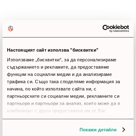
0%
Позитивни ревюта
Закупил си продукта или си го
използвал?
Настоящият сайт използва "бисквитки"
Влез в профила си
Използваме „бисквитки“, за да персонализираме
съдържанието и рекламите, да предоставяме
Все още няма ревюта за този продукт.
функции на социални медии и да анализираме
трафика си. Също така споделяме информация за
начина, по който използвате сайта ни, с
партньорските си социални медии, рекламните си
Лиценз за ползване на програмен продукт - HP VMw
партньори и партньори за анализ, които може да я
vSphere Std 1P 3yr E-LTU
комбинират с друга предоставена им от Вас
информация или с такава, която са събрали от
Обадете ни се и ние ще приемем поръчката ви по
телефона
ползването от Ваша страна на услугите им.
Покажи детайли