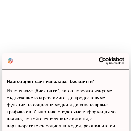
14 ревюта
5 звезди
(6)
4 звезди
(8)
3 звезди
(0)
2 звезди
(0)
1 звезди
(0)
thumb_up
100%
Настоящият сайт използва "бисквитки"
Позитивни ревюта
Използваме „бисквитки“, за да персонализираме
съдържанието и рекламите, да предоставяме
Закупил си продукта или си го
функции на социални медии и да анализираме
използвал?
трафика си. Също така споделяме информация за
начина, по който използвате сайта ни, с
Влез в профила си
партньорските си социални медии, рекламните си