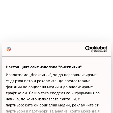
5 звезди
(12)
4 звезди
(0)
3 звезди
(0)
2 звезди
(0)
1 звезди
(0)
thumb_up
100%
Настоящият сайт използва "бисквитки"
Позитивни ревюта
Използваме „бисквитки“, за да персонализираме
съдържанието и рекламите, да предоставяме
Закупил си продукта или си го
функции на социални медии и да анализираме
използвал?
трафика си. Също така споделяме информация за
Влез в профила си
начина, по който използвате сайта ни, с
партньорските си социални медии, рекламните си
Все още няма ревюта за този продукт.
партньори и партньори за анализ, които може да я