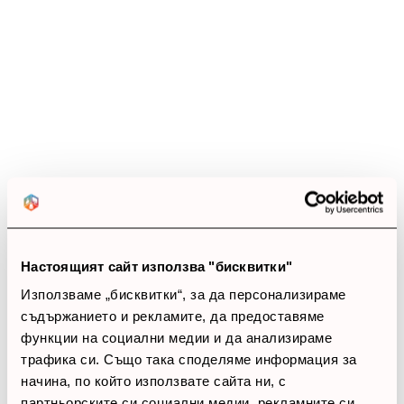
star
star
star
star
star_half
10 ревюта
5 звезди
(9)
4 звезди
(1)
3 звезди
(0)
2 звезди
(0)
1 звезди
(0)
thumb_up
100%
Настоящият сайт използва "бисквитки"
Позитивни ревюта
Използваме „бисквитки“, за да персонализираме
съдържанието и рекламите, да предоставяме
функции на социални медии и да анализираме
Закупил си продукта или си го
трафика си. Също така споделяме информация за
използвал?
начина, по който използвате сайта ни, с
Влез в профила си
партньорските си социални медии, рекламните си