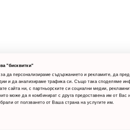
а клиенти
Полезни връзки
оят профил
За нас
луги
Доставки
оялни клиенти
Връщане на стока
лог постове
Начини за плащане
AQ
Общи условия
Лични данни
ва "бисквитки"
Контакти
 за да персонализираме съдържанието и рекламите, да пре
дии и да анализираме трафика си. Също така споделяме ин
вате сайта ни, с партньорските си социални медии, рекламни
които може да я комбинират с друга предоставена им от Вас
ъбрали от ползването от Ваша страна на услугите им.