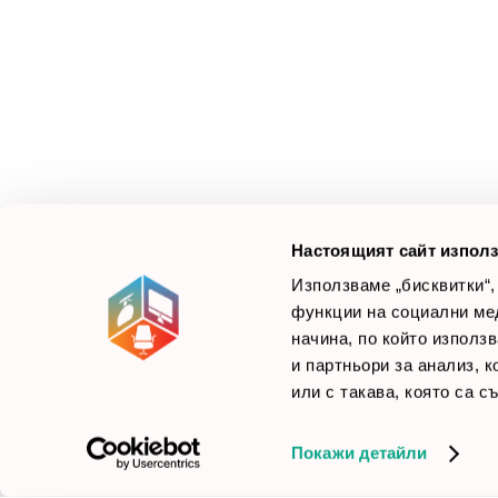
З
М
Ус
Смарт Офис България
е компания, която цели
Л
да достави до вас крайни продуктови решения.
Ние не просто продаваме стоката си, а целим да
×
Б
Зареди офиса с един клик
научим вашите нужди, за да предложим най-
F
доброто решение.
Настоящият сайт използ
Използваме „бисквитки“,
функции на социални ме
начина, по който използ
© 2026 Smartoffice.bg | Всички права запазени
inventory_2
и партньори за анализ, 
или с такава, която са с
Покажи детайли