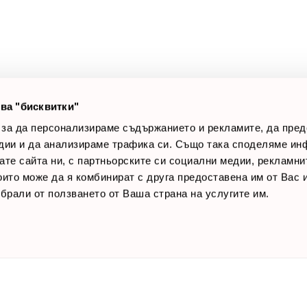
луги
Доставки
оялни клиенти
Връщане на стока
лог постове
Начини за плащане
AQ
Общи условия
Лични данни
ва "бисквитки"
Контакти
 за да персонализираме съдържанието и рекламите, да пре
дии и да анализираме трафика си. Също така споделяме ин
вате сайта ни, с партньорските си социални медии, рекламни
които може да я комбинират с друга предоставена им от Вас
ъбрали от ползването от Ваша страна на услугите им.