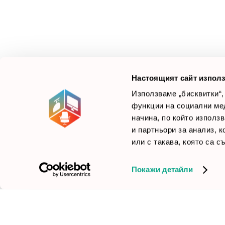
Ус
Смарт Офис България
е компания, която цели
Л
да достави до вас крайни продуктови решения.
Ние не просто продаваме стоката си, а целим да
×
Б
Зареди офиса с един клик
научим вашите нужди, за да предложим най-
F
доброто решение.
Настоящият сайт използ
Използваме „бисквитки“,
функции на социални ме
начина, по който използ
© 2026 Smartoffice.bg | Всички права запазени
inventory_2
и партньори за анализ, 
или с такава, която са с
Покажи детайли