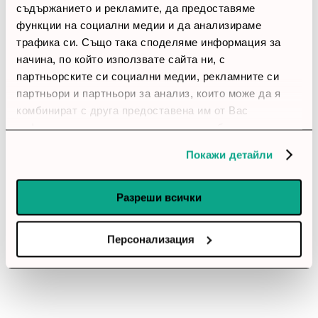
2 звезди
(0)
съдържанието и рекламите, да предоставяме
1 звезди
(0)
функции на социални медии и да анализираме
трафика си. Също така споделяме информация за
начина, по който използвате сайта ни, с
thumb_up
партньорските си социални медии, рекламните си
100%
партньори и партньори за анализ, които може да я
комбинират с друга предоставена им от Вас
Позитивни ревюта
информация или с такава, която са събрали от
ползването от Ваша страна на услугите им.
Покажи детайли
Закупил си продукта или си го
използвал?
Разреши всички
Влез в профила си
Все още няма ревюта за този продукт.
Персонализация
KVMP превключвател, ATEN CS1794, 4-портов