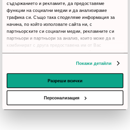
2 звезди
(0)
съдържанието и рекламите, да предоставяме
1 звезди
(0)
функции на социални медии и да анализираме
трафика си. Също така споделяме информация за
начина, по който използвате сайта ни, с
thumb_up
партньорските си социални медии, рекламните си
100%
партньори и партньори за анализ, които може да я
комбинират с друга предоставена им от Вас
Позитивни ревюта
информация или с такава, която са събрали от
ползването от Ваша страна на услугите им.
Покажи детайли
Закупил си продукта или си го
използвал?
Разреши всички
Влез в профила си
Все още няма ревюта за този продукт.
Персонализация
KVMP превключвател, ATEN CS1734B, 4-портов