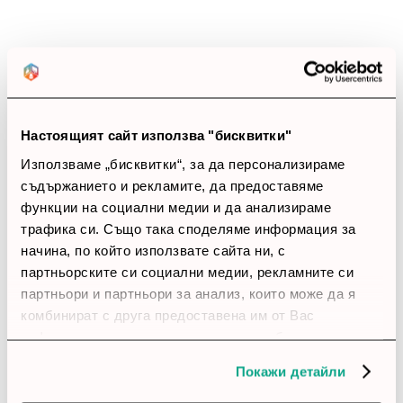
3 звезди
(0)
2 звезди
(0)
1 звезди
(0)
thumb_up
100%
Настоящият сайт използва "бисквитки"
Използваме „бисквитки“, за да персонализираме
Позитивни ревюта
съдържанието и рекламите, да предоставяме
функции на социални медии и да анализираме
Закупил си продукта или си го
трафика си. Също така споделяме информация за
начина, по който използвате сайта ни, с
използвал?
партньорските си социални медии, рекламните си
Влез в профила си
партньори и партньори за анализ, които може да я
комбинират с друга предоставена им от Вас
информация или с такава, която са събрали от
account_circle
Иван
26 Февруари 2026
ползването от Ваша страна на услугите им.
Покажи детайли
star
star
star
star
star