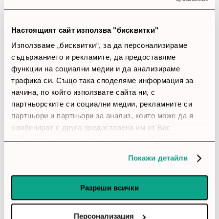
account_circle
Мария
22 Април 2026
Настоящият сайт използва "бисквитки"
star
star
star
star
star_border
Използваме „бисквитки“, за да персонализираме
Добър рутер
съдържанието и рекламите, да предоставяме
Настройването беше по-лесно, отколкото очаквах.
функции на социални медии и да анализираме
трафика си. Също така споделяме информация за
account_circle
начина, по който използвате сайта ни, с
Влади
31 Март 2026
партньорските си социални медии, рекламните си
партньори и партньори за анализ, които може да я
star
star
star
star
star_border
комбинират с друга предоставена им от Вас
Стабилна мрежа
информация или с такава, която са събрали от
След включване мрежата стана по-предвидима. В
ползването от Ваша страна на услугите им.
реална среда се държи уверено.
Покажи детайли
account_circle
Разреши всички
Елена
3 Февруари 2026
star
star
star
star
star
Персонализация