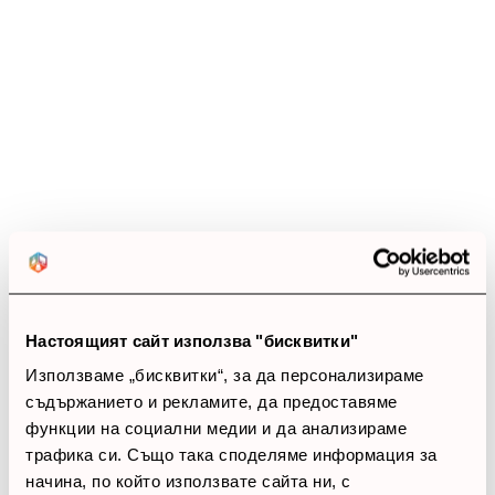
4.5
star
star
star
star
star_half
17 ревюта
5 звезди
(9)
4 звезди
(8)
3 звезди
(0)
2 звезди
(0)
1 звезди
(0)
Настоящият сайт използва "бисквитки"
thumb_up
Използваме „бисквитки“, за да персонализираме
100%
съдържанието и рекламите, да предоставяме
функции на социални медии и да анализираме
Позитивни ревюта
трафика си. Също така споделяме информация за
начина, по който използвате сайта ни, с