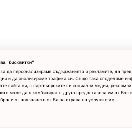
а клиенти
Полезни връзки
оят профил
За нас
луги
Доставки
оялни клиенти
Връщане на стока
лог постове
Начини за плащане
AQ
Общи условия
Лични данни
ва "бисквитки"
Контакти
 за да персонализираме съдържанието и рекламите, да пре
дии и да анализираме трафика си. Също така споделяме ин
вате сайта ни, с партньорските си социални медии, рекламни
които може да я комбинират с друга предоставена им от Вас
ъбрали от ползването от Ваша страна на услугите им.