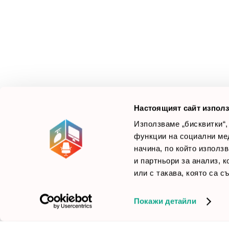
З
М
Ус
Смарт Офис България
е компания, която цели
Л
да достави до вас крайни продуктови решения.
Ние не просто продаваме стоката си, а целим да
×
Б
Зареди офиса с един клик
научим вашите нужди, за да предложим най-
F
доброто решение.
Настоящият сайт използ
Използваме „бисквитки“,
функции на социални ме
начина, по който използ
© 2026 Smartoffice.bg | Всички права запазени
inventory_2
и партньори за анализ, 
или с такава, която са с
Покажи детайли