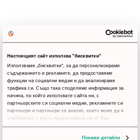
star
star
star
star
star_border
Добър баланс
След включване мрежата стана по-предвидима.
Мрежата остава стабилна и предвидима в реална
среда. Не е без забележки, но като цяло е удачен
избор.
Настоящият сайт използва "бисквитки"
account_circle
Ани
15 Март 2026
Използваме „бисквитки“, за да персонализираме
съдържанието и рекламите, да предоставяме
star
star
star
star
star_border
функции на социални медии и да анализираме
Коректен избор
трафика си. Също така споделяме информация за
Настройването беше по-лесно, отколкото очаквах.
начина, по който използвате сайта ни, с
партньорските си социални медии, рекламните си
партньори и партньори за анализ, които може да я
account_circle
Васил
11 Март 2026
комбинират с друга предоставена им от Вас
информация или с такава, която са събрали от
star
star
star
star
star_border
ползването от Ваша страна на услугите им.
Покажи детайли
Добър рутер