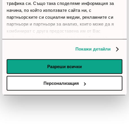
трафика си. Също така споделяме информация за
Позитивни ревюта
начина, по който използвате сайта ни, с
партньорските си социални медии, рекламните си
партньори и партньори за анализ, които може да я
Закупил си продукта или си го
комбинират с друга предоставена им от Вас
използвал?
информация или с такава, която са събрали от
Влез в профила си
ползването от Ваша страна на услугите им.
Покажи детайли
Все още няма ревюта за този продукт.
Разреши всички
Персонализация
Комутатор - D-Link 16-Port Gigabit Easy Desktop
Switch
Обадете ни се и ние ще приемем поръчката ви по
телефона
call
call
0899166322
024237667