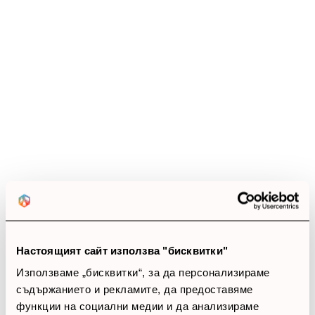
Ревюта
(10 ревюта)
4.0
star
star
star
star
star_border
10 ревюта
5 звезди
(0)
4 звезди
(10)
3 звезди
(0)
2 звезди
(0)
1 звезди
(0)
Настоящият сайт използва "бисквитки"
Използваме „бисквитки“, за да персонализираме
thumb_up
съдържанието и рекламите, да предоставяме
100%
функции на социални медии и да анализираме