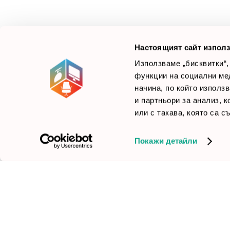
Ние не просто продаваме стоката си, а целим да
×
Б
Зареди офиса с един клик
научим вашите нужди, за да предложим най-
F
доброто решение.
Настоящият сайт използ
Използваме „бисквитки“,
функции на социални ме
начина, по който използ
© 2026 Smartoffice.bg | Всички права запазени
inventory_2
и партньори за анализ, 
или с такава, която са с
Покажи детайли