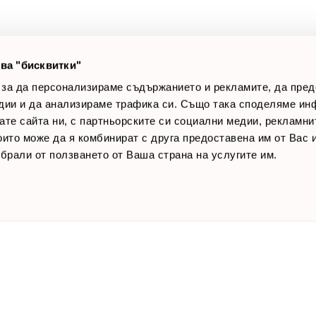
лог постове
Начини за плащане
AQ
Общи условия
Лични данни
ва "бисквитки"
Контакти
 за да персонализираме съдържанието и рекламите, да пре
дии и да анализираме трафика си. Също така споделяме ин
вате сайта ни, с партньорските си социални медии, рекламни
които може да я комбинират с друга предоставена им от Вас
ъбрали от ползването от Ваша страна на услугите им.