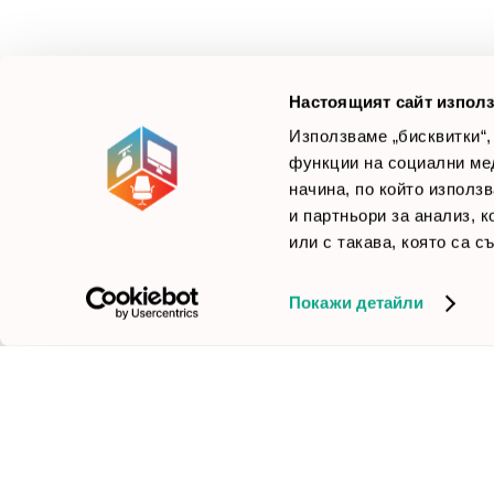
Ние не просто продаваме стоката си, а целим да
×
Б
Зареди офиса с един клик
научим вашите нужди, за да предложим най-
F
доброто решение.
Настоящият сайт използ
Използваме „бисквитки“,
функции на социални ме
начина, по който използ
© 2026 Smartoffice.bg | Всички права запазени
inventory_2
и партньори за анализ, 
или с такава, която са с
Покажи детайли