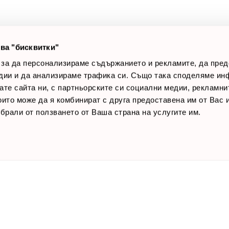
лог постове
Начини за плащане
AQ
Общи условия
Лични данни
ва "бисквитки"
Контакти
 за да персонализираме съдържанието и рекламите, да пре
дии и да анализираме трафика си. Също така споделяме ин
вате сайта ни, с партньорските си социални медии, рекламни
които може да я комбинират с друга предоставена им от Вас
ъбрали от ползването от Ваша страна на услугите им.