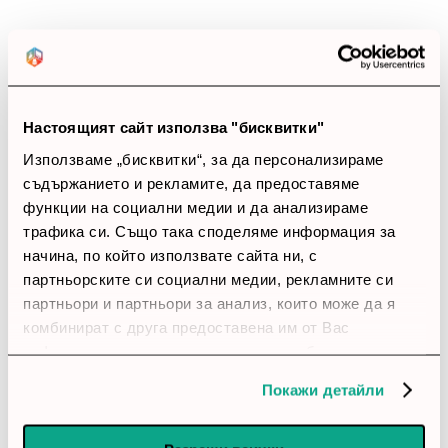
0%
Позитивни ревюта
Закупил си продукта или си го
използвал?
Настоящият сайт използва "бисквитки"
Използваме „бисквитки“, за да персонализираме
Влез в профила си
съдържанието и рекламите, да предоставяме
функции на социални медии и да анализираме
Все още няма ревюта за този продукт.
трафика си. Също така споделяме информация за
начина, по който използвате сайта ни, с
партньорските си социални медии, рекламните си
Комутатор - Cisco Meraki MS120-8 1G L2 Cloud
партньори и партньори за анализ, които може да я
Managed 8x GigE Switch
комбинират с друга предоставена им от Вас
информация или с такава, която са събрали от
Обадете ни се и ние ще приемем поръчката ви по
ползването от Ваша страна на услугите им.
телефона
Покажи детайли
call
call
0899166322
024237667