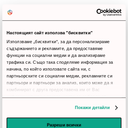
Позитивни ревюта
Закупил си продукта или си го
използвал?
Настоящият сайт използва "бисквитки"
Влез в профила си
Използваме „бисквитки“, за да персонализираме
съдържанието и рекламите, да предоставяме
Все още няма ревюта за този продукт.
функции на социални медии и да анализираме
трафика си. Също така споделяме информация за
начина, по който използвате сайта ни, с
партньорските си социални медии, рекламните си
Комутатор - Cisco CBS350 Managed 8-port SFP, Ext PS,
партньори и партньори за анализ, които може да я
2x1G Combo
комбинират с друга предоставена им от Вас
Обадете ни се и ние ще приемем поръчката ви по
информация или с такава, която са събрали от
телефона
ползването от Ваша страна на услугите им.
Покажи детайли
call
call
0899166322
024237667
Разреши всички