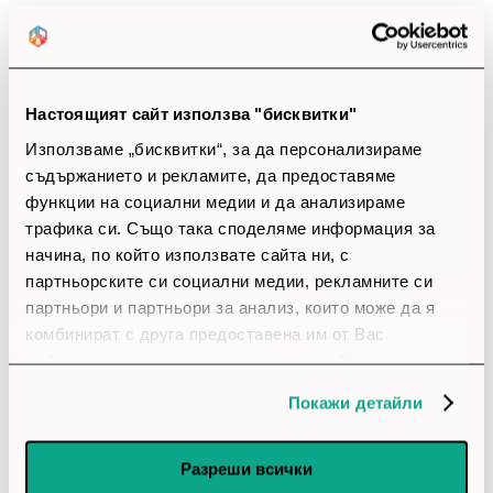
Позитивни ревюта
Закупил си продукта или си го
използвал?
Настоящият сайт използва "бисквитки"
Влез в профила си
Използваме „бисквитки“, за да персонализираме
съдържанието и рекламите, да предоставяме
Все още няма ревюта за този продукт.
функции на социални медии и да анализираме
трафика си. Също така споделяме информация за
начина, по който използвате сайта ни, с
партньорските си социални медии, рекламните си
Комутатор - Cisco CBS220 Smart 16-port GE, 2x1G SFP
партньори и партньори за анализ, които може да я
комбинират с друга предоставена им от Вас
Обадете ни се и ние ще приемем поръчката ви по
информация или с такава, която са събрали от
телефона
ползването от Ваша страна на услугите им.
Покажи детайли
call
call
0899166322
024237667
Разреши всички