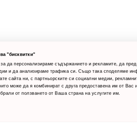
оят профил
За нас
луги
Доставки
оялни клиенти
Връщане на стока
лог постове
Начини за плащане
AQ
Общи условия
Лични данни
ва "бисквитки"
Контакти
 за да персонализираме съдържанието и рекламите, да пре
дии и да анализираме трафика си. Също така споделяме ин
вате сайта ни, с партньорските си социални медии, рекламни
които може да я комбинират с друга предоставена им от Вас
ъбрали от ползването от Ваша страна на услугите им.