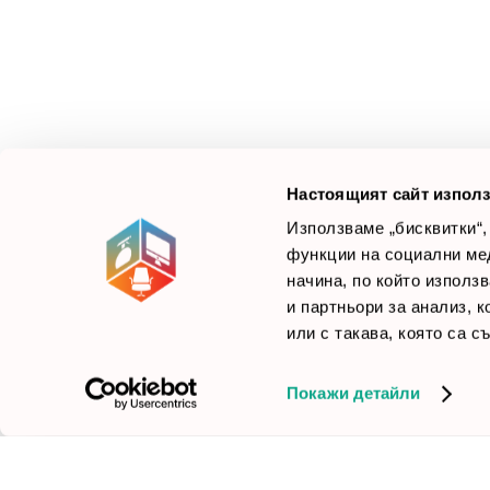
М
Ус
Смарт Офис България
е компания, която цели
Л
да достави до вас крайни продуктови решения.
Ние не просто продаваме стоката си, а целим да
×
Б
Зареди офиса с един клик
научим вашите нужди, за да предложим най-
F
доброто решение.
Настоящият сайт използ
Използваме „бисквитки“,
функции на социални ме
начина, по който използ
© 2026 Smartoffice.bg | Всички права запазени
inventory_2
и партньори за анализ, 
или с такава, която са с
Покажи детайли