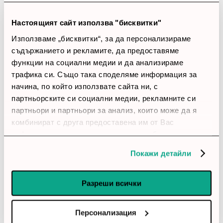
Покритието е добро
С няколко устройства едновременно се държи
Настоящият сайт използва "бисквитки"
прилично.
Използваме „бисквитки“, за да персонализираме
съдържанието и рекламите, да предоставяме
account_circle
Моника
7 Март 2026
функции на социални медии и да анализираме
трафика си. Също така споделяме информация за
star
star
star
star
star
начина, по който използвате сайта ни, с
партньорските си социални медии, рекламните си
Покритието е добро
партньори и партньори за анализ, които може да я
Покритието е добро за стандартен апартамент или
комбинират с друга предоставена им от Вас
офис. Не е без забележки, но като цяло се справя
информация или с такава, която са събрали от
добре.
ползването от Ваша страна на услугите им.
Покажи детайли
account_circle
Ваня
10 Януари 2026
Разреши всички
star
star
star
star
star_border
Добър рутер
Персонализация
Настройването мина по-лесно, отколкото очаквах.