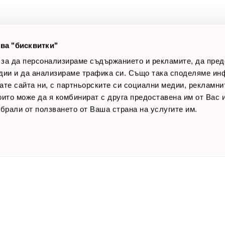
лог постове
Начини за плащане
AQ
Общи условия
Лични данни
ва "бисквитки"
Контакти
 за да персонализираме съдържанието и рекламите, да пре
дии и да анализираме трафика си. Също така споделяме ин
вате сайта ни, с партньорските си социални медии, рекламни
които може да я комбинират с друга предоставена им от Вас
ъбрали от ползването от Ваша страна на услугите им.