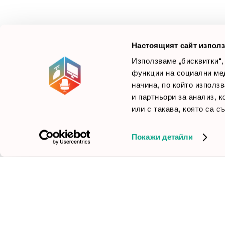
Ние не просто продаваме стоката си, а целим да
×
Б
Зареди офиса с един клик
научим вашите нужди, за да предложим най-
F
доброто решение.
Настоящият сайт използ
Използваме „бисквитки“,
функции на социални ме
начина, по който използ
© 2026 Smartoffice.bg | Всички права запазени
inventory_2
и партньори за анализ, 
или с такава, която са с
Покажи детайли