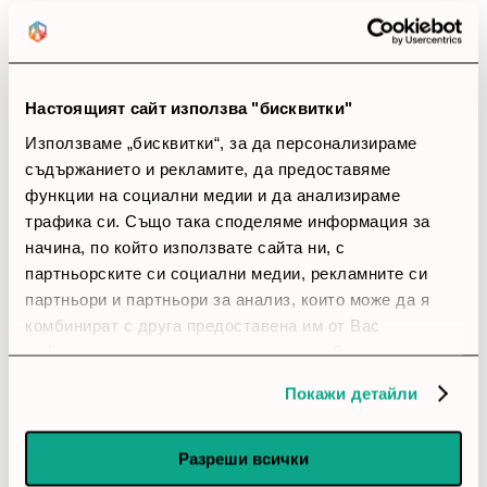
Закупил си продукта или си го
използвал?
Настоящият сайт използва "бисквитки"
Влез в профила си
Използваме „бисквитки“, за да персонализираме
Все още няма ревюта за този продукт.
съдържанието и рекламите, да предоставяме
функции на социални медии и да анализираме
трафика си. Също така споделяме информация за
начина, по който използвате сайта ни, с
Комутатор - Aruba 6000 48G 4SFP Swch
партньорските си социални медии, рекламните си
партньори и партньори за анализ, които може да я
Обадете ни се и ние ще приемем поръчката ви по
комбинират с друга предоставена им от Вас
телефона
информация или с такава, която са събрали от
ползването от Ваша страна на услугите им.
call
call
0899166322
024237667
Покажи детайли
Разреши всички