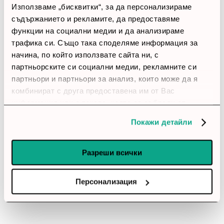
Използваме „бисквитки“, за да персонализираме
3 звезди
(0)
съдържанието и рекламите, да предоставяме
2 звезди
(0)
1 звезди
(0)
функции на социални медии и да анализираме
трафика си. Също така споделяме информация за
начина, по който използвате сайта ни, с
thumb_up
партньорските си социални медии, рекламните си
100%
партньори и партньори за анализ, които може да я
комбинират с друга предоставена им от Вас
Позитивни ревюта
информация или с такава, която са събрали от
ползването от Ваша страна на услугите им.
Покажи детайли
Закупил си продукта или си го
използвал?
Разреши всички
Влез в профила си
Персонализация
Все още няма ревюта за този продукт.