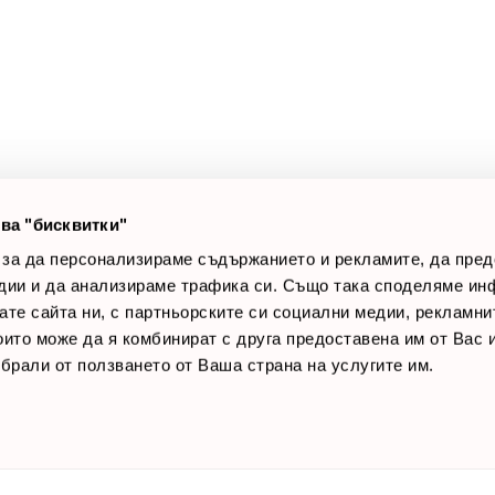
а клиенти
Полезни връзки
оят профил
За нас
луги
Доставки
оялни клиенти
Връщане на стока
лог постове
Начини за плащане
AQ
Общи условия
Лични данни
ва "бисквитки"
Контакти
 за да персонализираме съдържанието и рекламите, да пре
дии и да анализираме трафика си. Също така споделяме ин
вате сайта ни, с партньорските си социални медии, рекламни
които може да я комбинират с друга предоставена им от Вас
ъбрали от ползването от Ваша страна на услугите им.