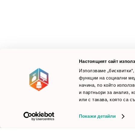
З
М
Ус
Смарт Офис България
е компания, която цели
Л
да достави до вас крайни продуктови решения.
Ние не просто продаваме стоката си, а целим да
×
Б
Зареди офиса с един клик
научим вашите нужди, за да предложим най-
F
доброто решение.
Настоящият сайт използ
Използваме „бисквитки“,
функции на социални ме
начина, по който използ
© 2026 Smartoffice.bg | Всички права запазени
inventory_2
и партньори за анализ, 
или с такава, която са с
Покажи детайли