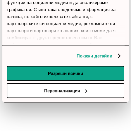
функции на социални медии и да анализираме
thumb_up
трафика си. Също така споделяме информация за
начина, по който използвате сайта ни, с
100%
партньорските си социални медии, рекламните си
партньори и партньори за анализ, които може да я
Позитивни ревюта
комбинират с друга предоставена им от Вас
информация или с такава, която са събрали от
Закупил си продукта или си го
ползването от Ваша страна на услугите им.
Покажи детайли
използвал?
Влез в профила си
Разреши всички
Все още няма ревюта за този продукт.
Персонализация
Инжектор ZyXEL POE12-60W PoE, Gigabit, 60W
Обадете ни се и ние ще приемем поръчката ви по
телефона