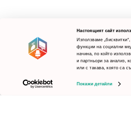
да достави до вас крайни продуктови решения.
Ние не просто продаваме стоката си, а целим да
×
Б
Зареди офиса с един клик
научим вашите нужди, за да предложим най-
F
доброто решение.
Настоящият сайт използ
Използваме „бисквитки“,
функции на социални ме
начина, по който използ
© 2026 Smartoffice.bg | Всички права запазени
inventory_2
и партньори за анализ, 
или с такава, която са с
Покажи детайли