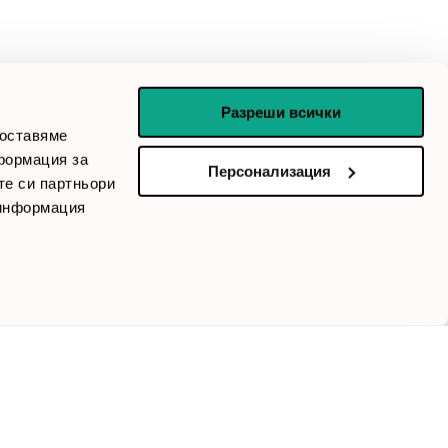
mail_outline
office@smartoffice.bg
schedule
Понеделник - Петък / 8:30 ч. - 17:30 ч.
Разреши всички
доставяме
формация за
Персонализация
те си партньори
Последвайте ни:
 информация