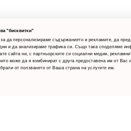
лог постове
Начини за плащане
AQ
Общи условия
Лични данни
ва "бисквитки"
Контакти
 за да персонализираме съдържанието и рекламите, да пре
дии и да анализираме трафика си. Също така споделяме ин
вате сайта ни, с партньорските си социални медии, рекламни
които може да я комбинират с друга предоставена им от Вас
ъбрали от ползването от Ваша страна на услугите им.