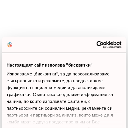
0 ревюта
5 звезди
(0)
4 звезди
(0)
3 звезди
(0)
2 звезди
(0)
1 звезди
(0)
thumb_up
Настоящият сайт използва "бисквитки"
0%
Използваме „бисквитки“, за да персонализираме
Позитивни ревюта
съдържанието и рекламите, да предоставяме
функции на социални медии и да анализираме
трафика си. Също така споделяме информация за
Закупил си продукта или си го
начина, по който използвате сайта ни, с
използвал?
партньорските си социални медии, рекламните си
партньори и партньори за анализ, които може да я
Влез в профила си
комбинират с друга предоставена им от Вас