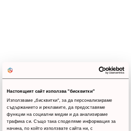
Ревюта
(18 ревюта)
4.3
star
star
star
star
star_border
18 ревюта
5 звезди
(5)
4 звезди
(13)
3 звезди
(0)
Настоящият сайт използва "бисквитки"
2 звезди
(0)
1 звезди
(0)
Използваме „бисквитки“, за да персонализираме
съдържанието и рекламите, да предоставяме
функции на социални медии и да анализираме
thumb_up
трафика си. Също така споделяме информация за
100%
начина, по който използвате сайта ни, с