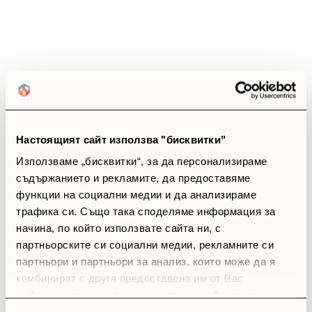
5 звезди
(0)
4 звезди
(0)
3 звезди
(0)
2 звезди
(0)
1 звезди
(0)
thumb_up
0%
Настоящият сайт използва "бисквитки"
Позитивни ревюта
Използваме „бисквитки“, за да персонализираме
съдържанието и рекламите, да предоставяме
функции на социални медии и да анализираме
Закупил си продукта или си го
трафика си. Също така споделяме информация за
използвал?
начина, по който използвате сайта ни, с
Влез в профила си
партньорските си социални медии, рекламните си
партньори и партньори за анализ, които може да я
Все още няма ревюта за този продукт.
комбинират с друга предоставена им от Вас
информация или с такава, която са събрали от
ползването от Ваша страна на услугите им.