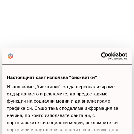
4.6
star
star
star
star
star_half
11 ревюта
5 звезди
(7)
4 звезди
(4)
3 звезди
(0)
2 звезди
(0)
1 звезди
(0)
Настоящият сайт използва "бисквитки"
thumb_up
Използваме „бисквитки“, за да персонализираме
съдържанието и рекламите, да предоставяме
100%
функции на социални медии и да анализираме
трафика си. Също така споделяме информация за
Позитивни ревюта
начина, по който използвате сайта ни, с
партньорските си социални медии, рекламните си
Закупил си продукта или си го
партньори и партньори за анализ, които може да я