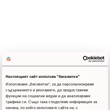
Ревюта
(0 ревюта)
0.0
star_border
star_border
star_border
star_border
star_border
0 ревюта
5 звезди
(0)
4 звезди
(0)
3 звезди
(0)
2 звезди
(0)
Настоящият сайт използва "бисквитки"
1 звезди
(0)
Използваме „бисквитки“, за да персонализираме
съдържанието и рекламите, да предоставяме
thumb_up
функции на социални медии и да анализираме
0%
трафика си. Също така споделяме информация за
начина, по който използвате сайта ни, с