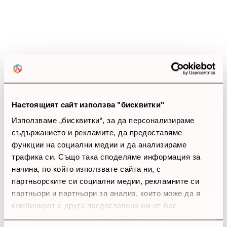
5 звезди
(0)
4 звезди
(0)
3 звезди
(0)
2 звезди
(0)
1 звезди
(0)
thumb_up
0%
Настоящият сайт използва "бисквитки"
Позитивни ревюта
Използваме „бисквитки“, за да персонализираме
съдържанието и рекламите, да предоставяме
Закупил си продукта или си го
функции на социални медии и да анализираме
трафика си. Също така споделяме информация за
използвал?
начина, по който използвате сайта ни, с
Влез в профила си
партньорските си социални медии, рекламните си
партньори и партньори за анализ, които може да я
Все още няма ревюта за този продукт.
комбинират с друга предоставена им от Вас
информация или с такава, която са събрали от