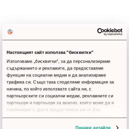
thumb_up
92%
Позитивни ревюта
Закупил си продукта или си го
използвал?
Настоящият сайт използва "бисквитки"
Влез в профила си
Използваме „бисквитки“, за да персонализираме
съдържанието и рекламите, да предоставяме
функции на социални медии и да анализираме
account_circle
Крис
7 Февруари 2026
трафика си. Също така споделяме информация за
начина, по който използвате сайта ни, с
star
star
star
star_border
star_border
партньорските си социални медии, рекламните си
партньори и партньори за анализ, които може да я
Добра мебел
комбинират с друга предоставена им от Вас
Бюрото дава достатъчно работно място и не изглежда
информация или с такава, която са събрали от
претрупано. С него подредих работното място по-
лесно.
ползването от Ваша страна на услугите им.
Покажи детайли