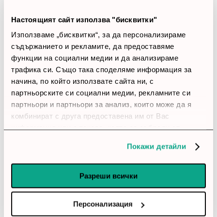
Настоящият сайт използва "бисквитки"
Закупил си продукта или си го
Използваме „бисквитки“, за да персонализираме
използвал?
съдържанието и рекламите, да предоставяме
функции на социални медии и да анализираме
Влез в профила си
трафика си. Също така споделяме информация за
начина, по който използвате сайта ни, с
account_circle
партньорските си социални медии, рекламните си
Иван
8 Април 2026
партньори и партньори за анализ, които може да я
комбинират с друга предоставена им от Вас
star
star
star
star
star
информация или с такава, която са събрали от
Практично бюро
ползването от Ваша страна на услугите им.
Вписва се добре като практична работна мебел. Покри
Покажи детайли
нуждата ми без излишна драма.
Разреши всички
account_circle
desknotes
27 Януари 2026
Персонализация
star
star
star
star
star