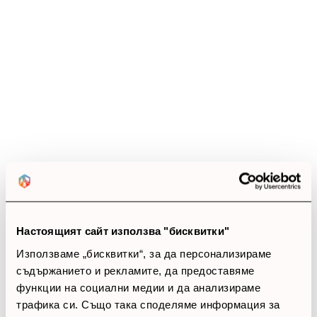
thumb_up
100%
Позитивни ревюта
Закупил си продукта или си го
използвал?
Влез в профила си
account_circle
Ива
6 Април 2026
Настоящият сайт използва "бисквитки"
Използваме „бисквитки“, за да персонализираме
star
star
star
star
star
съдържанието и рекламите, да предоставяме
Удобно решение
функции на социални медии и да анализираме
трафика си. Също така споделяме информация за
С него подредих работното място по-лесно.