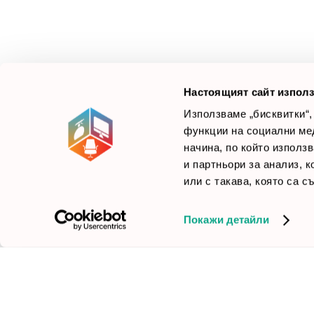
Смарт Офис България
е компания, която цели
Л
да достави до вас крайни продуктови решения.
Ние не просто продаваме стоката си, а целим да
×
Б
Зареди офиса с един клик
научим вашите нужди, за да предложим най-
F
доброто решение.
Настоящият сайт използ
Използваме „бисквитки“,
функции на социални ме
начина, по който използ
© 2026 Smartoffice.bg | Всички права запазени
inventory_2
и партньори за анализ, 
или с такава, която са с
Покажи детайли