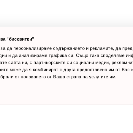
оялни клиенти
Връщане на стока
лог постове
Начини за плащане
AQ
Общи условия
Лични данни
ва "бисквитки"
Контакти
 за да персонализираме съдържанието и рекламите, да пре
дии и да анализираме трафика си. Също така споделяме ин
вате сайта ни, с партньорските си социални медии, рекламни
които може да я комбинират с друга предоставена им от Вас
ъбрали от ползването от Ваша страна на услугите им.