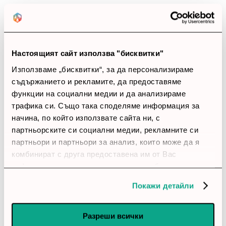
Закупил си продукта или си го
използвал?
Влез в профила си
Настоящият сайт използва "бисквитки"
Използваме „бисквитки“, за да персонализираме
съдържанието и рекламите, да предоставяме
account_circle
ivanovv
8 Април 2026
функции на социални медии и да анализираме
трафика си. Също така споделяме информация за
star
star
star
star
star_border
начина, по който използвате сайта ни, с
Удачен избор
партньорските си социални медии, рекламните си
Мастилото тръгва равномерно и не зацапва лесно.
партньори и партньори за анализ, които може да я
Личи си, че е направен с мисъл за реална работа.
комбинират с друга предоставена им от Вас
информация или с такава, която са събрали от
ползването от Ваша страна на услугите им.
account_circle
Иван
28 Януари 2026
Покажи детайли
star
star
star
star
star
Разреши всички
Удачен избор